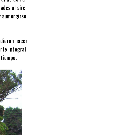
dades al aire
 y sumergirse
idieron hacer
rte integral
 tiempo.