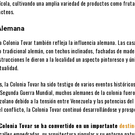
ícola, cultivando una amplia variedad de productos como fruta
ácteos.
 Alemana
a Colonia Tovar también refleja la influencia alemana. Las cas
o tradicional alemán, con techos inclinados, fachadas de made
strucciones le dieron a la localidad un aspecto pintoresco y ú
tualidad.
os, la Colonia Tovar ha sido testigo de varios eventos histórico
a Segunda Guerra Mundial, muchos alemanes de la colonia fuer
zolano debido a la tensión entre Venezuela y las potencias del 
 conflicto, la Colonia Tovar continuó desarrollándose y prosp
 Colonia Tovar se ha convertido en un importante
destin
calles empedradas, su arquitectura singular y su entorno natu