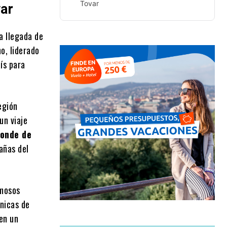
Tovar
var
a llegada de
o, liderado
ís para
egión
un viaje
Conde de
añas del
rmosos
nicas de
 en un