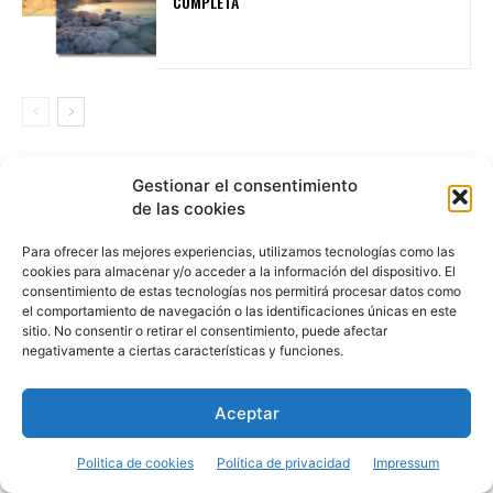
COMPLETA
Gestionar el consentimiento
de las cookies
Contenido
[hide]
Para ofrecer las mejores experiencias, utilizamos tecnologías como las
5 ciudades para explorar en tu viaje a California
cookies para almacenar y/o acceder a la información del dispositivo. El
(Estados Unidos)
consentimiento de estas tecnologías nos permitirá procesar datos como
Los Ángeles
el comportamiento de navegación o las identificaciones únicas en este
San Francisco
sitio. No consentir o retirar el consentimiento, puede afectar
negativamente a ciertas características y funciones.
San Diego
Sacramento
Santa Bárbara
Aceptar
Playas Californianas: lo mejor del estado dorado
Huntington State Beach
Politica de cookies
Política de privacidad
Impressum
Santa Mónica Beach