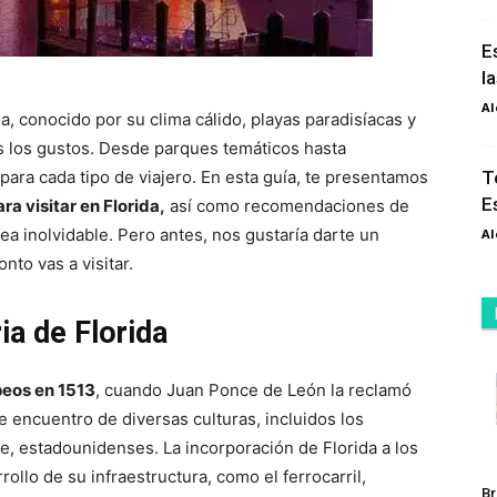
E
l
Al
ia, conocido por su clima cálido, playas paradisíacas y
s los gustos. Desde parques temáticos hasta
 para cada tipo de viajero. En esta guía, te presentamos
T
E
ra visitar en Florida,
así como recomendaciones de
ea inolvidable. Pero antes, nos gustaría darte un
Al
nto vas a visitar.
ia de Florida
peos en 1513
, cuando Juan Ponce de León la reclamó
e encuentro de diversas culturas, incluidos los
te, estadounidenses. La incorporación de Florida a los
ollo de su infraestructura, como el ferrocarril,
Br