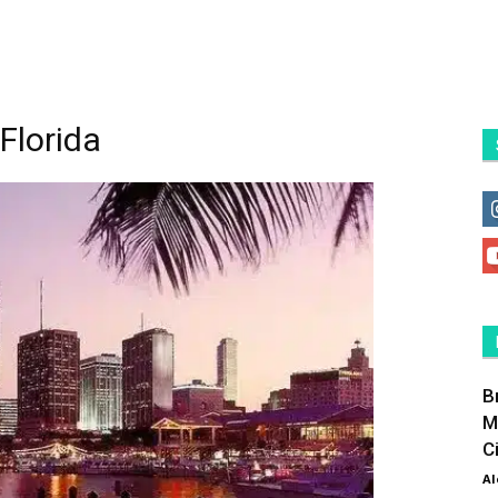
 Florida
B
M
C
Al