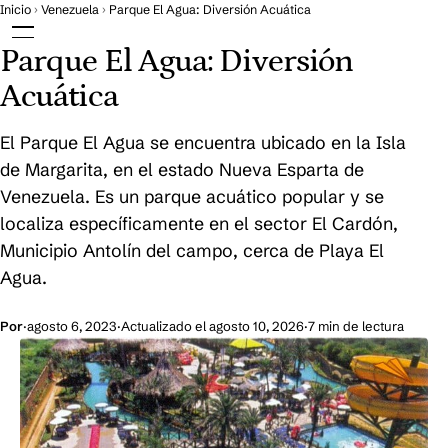
Saltar al contenido
Inicio
›
Venezuela
›
Parque El Agua: Diversión Acuática
Abrir el menú
Parque El Agua: Diversión
Ir a la portada
Acuática
El Parque El Agua se encuentra ubicado en la Isla
de Margarita, en el estado Nueva Esparta de
Venezuela. Es un parque acuático popular y se
localiza específicamente en el sector El Cardón,
Municipio Antolín del campo, cerca de Playa El
Agua.
Por
·
agosto 6, 2023
·
Actualizado el agosto 10, 2026
·
7 min de lectura