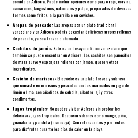
comida en Adícora. Puede incluir opciones como pargo rojo, corvina,
camarones, langostinos, calamares y pulpo, preparados de diversas
formas como fritos, a la parrilla o en ceviches.
Arepas de pescado:
Las arepas son un plato tradicional
venezolano y en Adícora podrás degustar deliciosas arepas rellenas
de pescado, ya sea fresco o ahumado.
Cachitos de jamón:
Este es un desayuno típico venezolano que
también se puede encontrar en Adícora. Los cachitos son panecillos
de masa suave y esponjosa rellenos con jamón, queso y otros
ingredientes.
Ceviche de mariscos:
El ceviche es un plato fresco y sabroso
que consiste en mariscos y pescados crudos marinados en jugo de
limón o lima, con añadidos de cebolla, cilantro, ají y otros
condimentos.
Jugos tropicales:
No puedes visitar Adícora sin probar los
deliciosos jugos tropicales. Destacan sabores como mango, piña,
guanábana y parchita (maracuyá). Son refrescantes y perfectos
para disfrutar durante los días de calor en la playa.