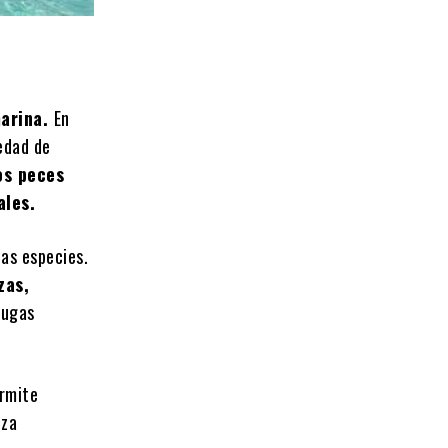
marina.
En
edad de
os peces
ales.
as especies.
zas,
tugas
ermite
eza