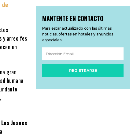
 de
MANTENTE EN CONTACTO
stos
Para estar actualizado con las últimas
noticias, ofertas en hoteles y anuncios
 y arrecifes
especiales.
recen un
una gran
REGISTRARSE
idad humana
bundante,
,
Los Juanes
a